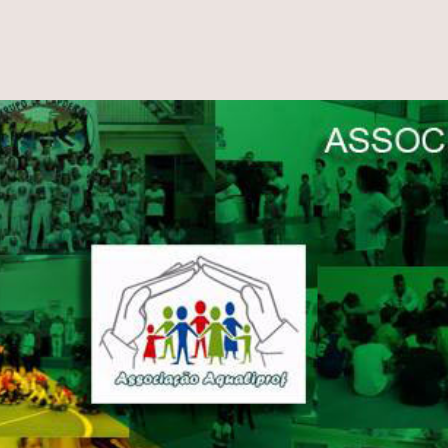
Associação
Aqualiprof
ASSOCIAÇÃO PARA QUALIFICAÇÃO
PROFISSIONAL E SOCIAL DOS MORADORES DO
JARDIM PEDRO JOSÉ NUNES
SAIBA MAIS