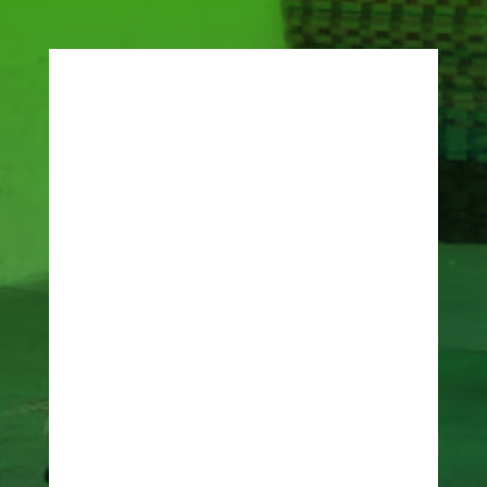
Rua Pau D’Arco Roxo, 167 –
Jardim Pedro José Nunes – SP
+55 (11) 99662-8999
+55 (11) 99847-3973
associacaoaqualiprof@gmail.com